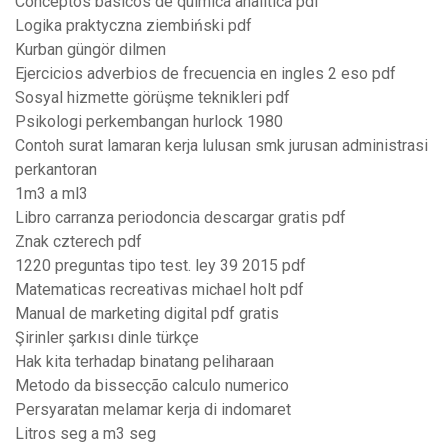
Conceptos basicos de quimica analitica pdf
Logika praktyczna ziembiński pdf
Kurban güngör dilmen
Ejercicios adverbios de frecuencia en ingles 2 eso pdf
Sosyal hizmette görüşme teknikleri pdf
Psikologi perkembangan hurlock 1980
Contoh surat lamaran kerja lulusan smk jurusan administrasi
perkantoran
1m3 a ml3
Libro carranza periodoncia descargar gratis pdf
Znak czterech pdf
1220 preguntas tipo test. ley 39 2015 pdf
Matematicas recreativas michael holt pdf
Manual de marketing digital pdf gratis
Şirinler şarkısı dinle türkçe
Hak kita terhadap binatang peliharaan
Metodo da bissecção calculo numerico
Persyaratan melamar kerja di indomaret
Litros seg a m3 seg