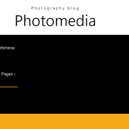
ichimeca
Pages