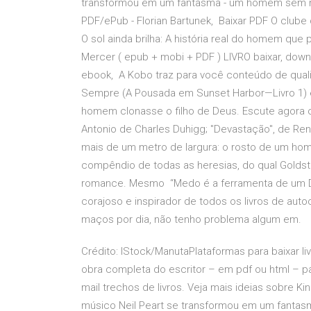
transformou em um fantasma - um homem sem moti
PDF/ePub - Florian Bartunek, Baixar PDF O club
O sol ainda brilha: A história real do homem q
Mercer ( epub + mobi + PDF ) LIVRO baixar, downloa
ebook, A Kobo traz para você conteúdo de qualid
Sempre (A Pousada em Sunset Harbor—Livro 1) e
homem clonasse o filho de Deus. Escute agora o
Antonio de Charles Duhigg; "Devastação", de Re
mais de um metro de largura: o rosto de um home
compêndio de todas as heresias, do qual Goldste
romance. Mesmo “Medo é a ferramenta de um Dia
corajoso e inspirador de todos os livros de aut
maços por dia, não tenho problema algum em.
Crédito: IStock/ManutaPlataformas para baixar liv
obra completa do escritor – em pdf ou html – para
mail trechos de livros. Veja mais ideias sobre Kind
músico Neil Peart se transformou em um fantasm