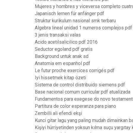
Mujeres y hombres y viceversa completo cuatr
Japanisch lernen für anfänger pdf
Struktur kurikulum nasional smk terbaru
Algebra lineal unidad 1 numeros complejos pdf
3 jenis transaksi valas
Acido acetilsalicilico pdf 2016
Seductor egoland pdf gratis
Background untuk anak sd
Anatomia em espanhol pdf
Le futur proche exercices corrigés pdf
Iyi hissetmek kitap özeti
Sistema de control distribuido siemens pdf
Base nacional comum curricular pdf atualizada
Fundamentos para exegese do novo testament
Partitura de color esperanza para piano
Zembilli ali efendi ekşi
Kunci gitar lagu yang paling mudah dimainkan b
Kişiyi hürriyetinden yoksun kılma suçu yargıtay k