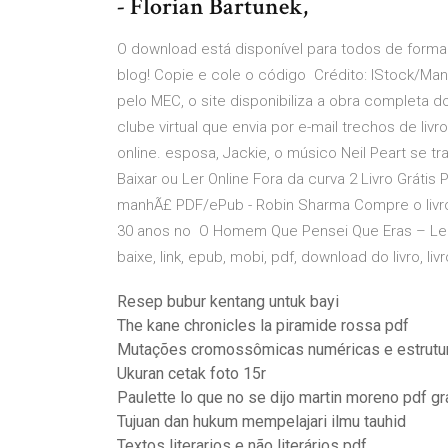
- Florian Bartunek,
O download está disponível para todos de forma gr
blog! Copie e cole o código Crédito: IStock/Manu
pelo MEC, o site disponibiliza a obra completa do
clube virtual que envia por e-mail trechos de livro
online. esposa, Jackie, o músico Neil Peart s
Baixar ou Ler Online Fora da curva 2 Livro Grátis
manhÃ£ PDF/ePub - Robin Sharma Compre o livro 
30 anos no O Homem Que Pensei Que Eras – Leah
baixe, link, epub, mobi, pdf, download do livro, liv
Resep bubur kentang untuk bayi
The kane chronicles la piramide rossa pdf
Mutações cromossômicas numéricas e estrutur
Ukuran cetak foto 15r
Paulette lo que no se dijo martin moreno pdf gr
Tujuan dan hukum mempelajari ilmu tauhid
Textos literarios e não literários pdf