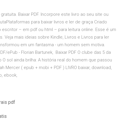
atuita. Baixar PDF. Incorpore este livro ao seu site ou
taPlataformas para baixar livros e ler de graça Criado
 escritor – em pdf ou html – para leitura online. Esse é um
s. Veja mais ideias sobre Kindle, Livros e Livros para ler
e transformou em um fantasma - um homem sem motiva.
 PDF/ePub - Florian Bartunek, Baixar PDF O clube das 5 da
O sol ainda brilha: A história real do homem que passou
 Mercer ( epub + mobi + PDF ) LIVRO baixar, download,
ro, ebook,
ais pdf
atis