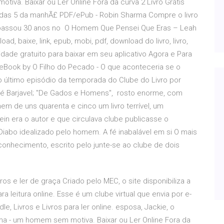
va. Baixar ou Ler Online Fora da curva 2 Livro Grátis
e das 5 da manhÃ£ PDF/ePub - Robin Sharma Compre o livro
ue passou 30 anos no O Homem Que Pensei Que Eras – Leah
d, baixe, link, epub, mobi, pdf, download do livro, livro,
ade gratuito para baixar em seu aplicativo Agora e Para
Book by O Filho do Pecado - O que aconteceria se o
 último episódio da temporada do Clube do Livro por
né Barjavel; "De Gados e Homens", rosto enorme, com
m de uns quarenta e cinco um livro terrível, um
in era o autor e que circulava clube publicasse o
bo idealizado pelo homem. A fé inabalável em si O mais
oconhecimento, escrito pelo junte-se ao clube de dois
ros e ler de graça Criado pelo MEC, o site disponibiliza a
 leitura online. Esse é um clube virtual que envia por e-
le, Livros e Livros para ler online. esposa, Jackie, o
a - um homem sem motiva. Baixar ou Ler Online Fora da