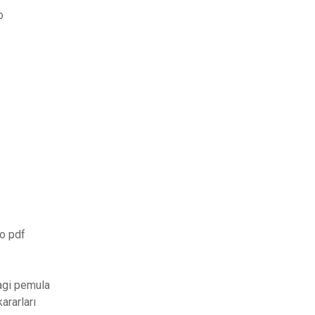
o
o pdf
agi pemula
ararları