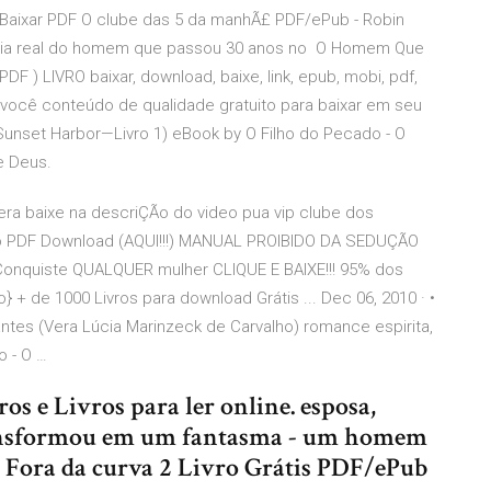
k, Baixar PDF O clube das 5 da manhÃ£ PDF/ePub - Robin
stória real do homem que passou 30 anos no O Homem Que
F ) LIVRO baixar, download, baixe, link, epub, mobi, pdf,
a você conteúdo de qualidade gratuito para baixar em seu
unset Harbor—Livro 1) eBook by O Filho do Pecado - O
e Deus.
zera baixe na descriÇÃo do video pua vip clube dos
PDF Download (AQUI!!!) MANUAL PROIBIDO DA SEDUÇÃO
 Conquiste QUALQUER mulher CLIQUE E BAIXE!!! 95% dos
 + de 1000 Livros para download Grátis ... Dec 06, 2010 · •
antes (Vera Lúcia Marinzeck de Carvalho) romance espirita,
o - O …
ros e Livros para ler online. esposa,
transformou em um fantasma - um homem
 Fora da curva 2 Livro Grátis PDF/ePub