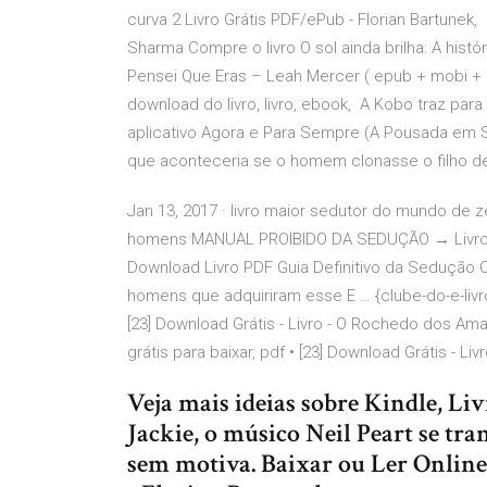
curva 2 Livro Grátis PDF/ePub - Florian Bartune
Sharma Compre o livro O sol ainda brilha: A hi
Pensei Que Eras – Leah Mercer ( epub + mobi + PD
download do livro, livro, ebook, A Kobo traz par
aplicativo Agora e Para Sempre (A Pousada em S
que aconteceria se o homem clonasse o filho d
Jan 13, 2017 · livro maior sedutor do mundo de 
homens MANUAL PROIBIDO DA SEDUÇÃO → Livro 
Download Livro PDF Guia Definitivo da Sedução
homens que adquiriram esse E … {clube-do-e-livro}
[23] Download Grátis - Livro - O Rochedo dos Am
grátis para baixar, pdf • [23] Download Grátis - Livr
Veja mais ideias sobre Kindle, Liv
Jackie, o músico Neil Peart se 
sem motiva. Baixar ou Ler Online