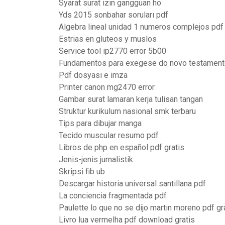
Syarat surat izin gangguan ho
Yds 2015 sonbahar soruları pdf
Algebra lineal unidad 1 numeros complejos pdf
Estrias en gluteos y muslos
Service tool ip2770 error 5b00
Fundamentos para exegese do novo testament
Pdf dosyası e imza
Printer canon mg2470 error
Gambar surat lamaran kerja tulisan tangan
Struktur kurikulum nasional smk terbaru
Tips para dibujar manga
Tecido muscular resumo pdf
Libros de php en español pdf gratis
Jenis-jenis jurnalistik
Skripsi fib ub
Descargar historia universal santillana pdf
La conciencia fragmentada pdf
Paulette lo que no se dijo martin moreno pdf gr
Livro lua vermelha pdf download gratis