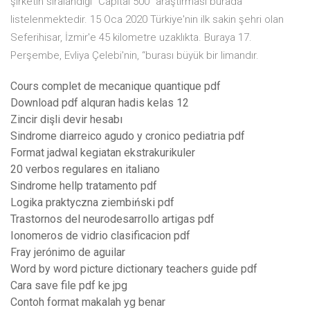
şirketin sıralandığı "Capital 500" araştırması burada
listelenmektedir. 15 Oca 2020 Türkiye'nin ilk sakin şehri olan
Seferihisar, İzmir'e 45 kilometre uzaklıkta. Buraya 17.
Perşembe, Evliya Çelebi'nin, “burası büyük bir limandır.
Cours complet de mecanique quantique pdf
Download pdf alquran hadis kelas 12
Zincir dişli devir hesabı
Sindrome diarreico agudo y cronico pediatria pdf
Format jadwal kegiatan ekstrakurikuler
20 verbos regulares en italiano
Sindrome hellp tratamento pdf
Logika praktyczna ziembiński pdf
Trastornos del neurodesarrollo artigas pdf
Ionomeros de vidrio clasificacion pdf
Fray jerónimo de aguilar
Word by word picture dictionary teachers guide pdf
Cara save file pdf ke jpg
Contoh format makalah yg benar