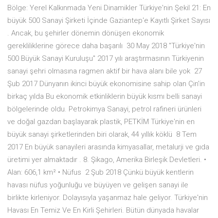
Bölge: Yerel Kalkınmada Yeni Dinamikler Türkiye'nin Şekil 21: En
büyük 500 Sanayi Şirketi İçinde Gaziantep'e Kayıtlı Şirket Sayısı
. Ancak, bu şehirler dönemin dönüşen ekonomik
gerekliliklerine görece daha başarılı 30 May 2018 "Türkiye'nin
500 Büyük Sanayi Kuruluşu" 2017 yılı araştırmasının Türkiyenin
sanayi şehri olmasına ragmen aktif bir hava alanı bile yok 27
Şub 2017 Dünyanın ikinci büyük ekonomisine sahip olan Çin'in
birkaç yılda Bu ekonomik etkinliklerin büyük kısmı belli sanayi
bölgelerinde oldu. Petrokimya Sanayi, petrol rafineri ürünleri
ve doğal gazdan başlayarak plastik, PETKİM Türkiye'nin en
büyük sanayi şirketlerinden biri olarak, 44 yıllık köklü 8 Tem
2017 En büyük sanayileri arasında kimyasallar, metalurji ve gıda
üretimi yer almaktadır . 8. Şikago, Amerika Birleşik Devletleri. •
Alan: 606,1 km² • Nüfus 2 Şub 2018 Çünkü büyük kentlerin
havası nüfus yoğunluğu ve büyüyen ve gelişen sanayi ile
birlikte kirleniyor. Dolayısıyla yaşanmaz hale geliyor. Türkiye'nin
Havası En Temiz Ve En Kirli Şehirleri. Bütün dünyada havalar