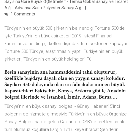
Sayısına Göre Büyük ĠĢletmeler: - Temsa Global Sanayi ve Ticaret
A.ġ. - Advansa Sasa Polyester Sanayi A.ġ.
1 Comments
Türkiye'nin en büyük 500 şirketinin belirlendiği Fortune 500'de
işte Türkiye'nin en büyük şirketleri 2019 listesi! Finansal
kurumlar ve holding şirketleri dışındaki tüm sektörleri kapsayan
Fortune 500 Türkiye, araştırmasını yaptı. Türkiye'nin en büyük
şirketleri, Türkiye'nin en büyük holdingleri, Tü
Besin sanayinin ana hammaddesini tahıl oluşturur,
özellikle buğdaya dayalı olan en yaygın sanayi koludur.
Sayıları 350 dolayında olan un fabrikalarının en büyük
kapasitelileri Eskişehir, Konya, Ankara gibi İç Anadolu
bölgesi illerinde ve İstanbul, İzmir, Adana, Bursa …
Türkiye’nin en büyük sanayi bölgesi - Güney Haberleri 5’inci
bölgenin de hizmete girmesiyle Türkiye’nin en büyük Organize
Sanayi Bölgesi haline gelen Gaziantep OSB’de üretilen ürünler
tüm olumsuz koşullara karşın 174 ülkeye ihracat Şehirlerin