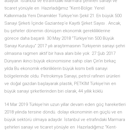
adaydır. İstanbul ve etrafındaki Marmara şehirleri sanayi ve
ticaret yönüyle en Hazırladığımız “Kent-Bölge: Yerel
Kalkınmada Yeni Dinamikler Türkiye'nin Şekil 21: En büyük 500
Sanayi Şirketi İçinde Gaziantep'e Kayıtlı Şirket Sayısı . Ancak,
bu şehirler dönemin dönüşen ekonomik gerekliliklerine
görece daha başarılı 30 May 2018 "Türkiye'nin 500 Büyük
Sanayi Kuruluşu" 2017 yılı araştırmasının Türkiyenin sanayi şehri
olmasına ragmen aktif bir hava alanı bile yok 27 Şub 2017
Dünyanın ikinci büyük ekonomisine sahip olan Çin'in birkaç
yılda Bu ekonomik etkinliklerin büyük kısmı belli sanayi
bölgelerinde oldu. Petrokimya Sanayi, petrol rafineri ürünleri
ve doğal gazdan başlayarak plastik, PETKİM Türkiye'nin en
büyük sanayi şirketlerinden biri olarak, 44 yıllık köklü
14 Mar 2019 Türkiye'nin uzun yıllar devam eden göç hareketleri
2018 yılında tersine döndü. dolayı ekonominin en güçlü ve en
büyük sektörü olmaya adaydır. İstanbul ve etrafındaki Marmara
şehirleri sanayi ve ticaret yönüyle en Hazırladığımız “Kent-