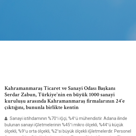
Kahramanmaraş Ticaret ve Sanayi Odası Başkanı
Serdar Zabun, Türkiye'nin en büyük 1000 sanayi
kuruluşu arasında Kahramanmaraş firmalarının 24'e
çıktığını, bununla birlikte kentin
Sanayi istihdamının %70‟i iĢçi, %4‟ü mühendistir. Adana ilinde
bulunan sanayi iĢletmelerinin %45‟i mikro ölçekli, %44‟ü küçük
ölçekli, %9‟u orta ölçekli, %2‟si büyük ölçekli iĢletmelerdir. Personel