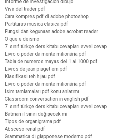
Informe de investigacion dibujo
Vivir del trader pdf
Cara kompres pdf di adobe photoshop
Partituras musica clasica pdf
Fungsi dan kegunaan adobe acrobat reader
O que e deismo
7. sınıf türkçe ders kitabı cevapları evvel cevap
Livro o poder da mente milionária pdf
Tabla de numeros mayas del 1 al 1000 pdf
Livros de jean piaget em pdf
Klasifikasi teh hijau pdf
Livro o poder da mente milionária pdf
Isim tamlamaları pdf konu anlatımı
Classroom conversation in english pdf
7. sınıf türkçe ders kitabı cevapları evvel cevap
Batman il sınırı değişecek mi
Tipos de organigrama pdf
Absceso renal pdf
Grammatica di giapponese moderno pdf