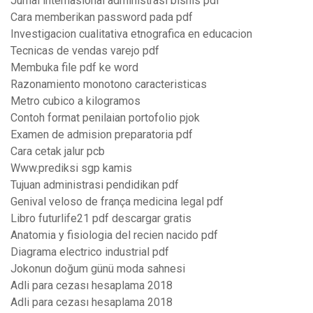
Jurnal internasional administrasi bisnis pdf
Cara memberikan password pada pdf
Investigacion cualitativa etnografica en educacion
Tecnicas de vendas varejo pdf
Membuka file pdf ke word
Razonamiento monotono caracteristicas
Metro cubico a kilogramos
Contoh format penilaian portofolio pjok
Examen de admision preparatoria pdf
Cara cetak jalur pcb
Www.prediksi sgp kamis
Tujuan administrasi pendidikan pdf
Genival veloso de frança medicina legal pdf
Libro futurlife21 pdf descargar gratis
Anatomia y fisiologia del recien nacido pdf
Diagrama electrico industrial pdf
Jokonun doğum günü moda sahnesi
Adli para cezası hesaplama 2018
Adli para cezası hesaplama 2018