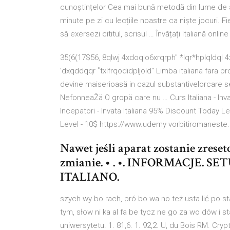
cunoștințelor Cea mai bună metodă din lume de a în
minute pe zi cu lecțiile noastre ca niște jocuri. F
să exersezi cititul, scrisul … Învățați Italiană online 
35(6(17$56, 8qlwj 4xdoqlo6xrqrph" *lqr*hplqldql 
’dxqddqqr ˚txlfrqodidpljold" Limba italiana fara
devine maiserioasä in cazul substantivelorcare s
NefonneaŽä O gropä care nu … Curs Italiana - Invat
Incepatori - Invata Italiana 95% Discount Today L
Level - 10$ https://www.udemy vorbitiromaneste.
Nawet jeśli aparat zostanie zrese
zmianie. • . •. INFORMACJE. S
ITALIANO.
szych wy bo rach, pró bo wa no też usta lić po sta w
tym, słow ni ka al fa be tycz ne go za wo dów i 
uniwersytetu. 1. 81,6. 1. 92,2. U, du Bois RM. C