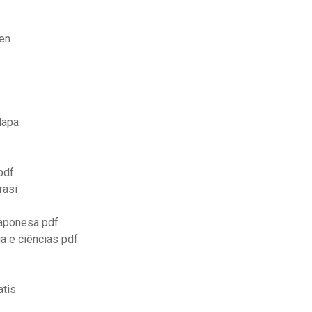
men
lapa
pdf
rasi
 japonesa pdf
ia e ciências pdf
atis