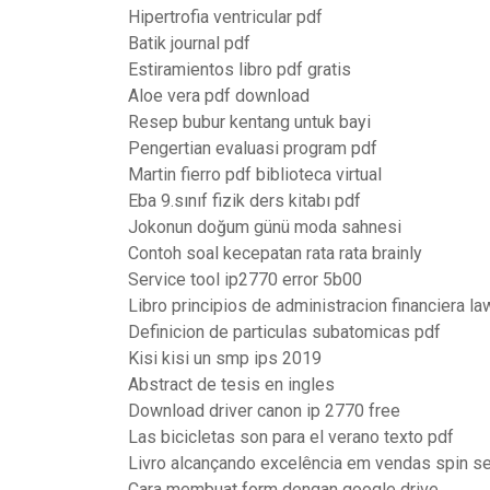
Hipertrofia ventricular pdf
Batik journal pdf
Estiramientos libro pdf gratis
Aloe vera pdf download
Resep bubur kentang untuk bayi
Pengertian evaluasi program pdf
Martin fierro pdf biblioteca virtual
Eba 9.sınıf fizik ders kitabı pdf
Jokonun doğum günü moda sahnesi
Contoh soal kecepatan rata rata brainly
Service tool ip2770 error 5b00
Libro principios de administracion financiera la
Definicion de particulas subatomicas pdf
Kisi kisi un smp ips 2019
Abstract de tesis en ingles
Download driver canon ip 2770 free
Las bicicletas son para el verano texto pdf
Livro alcançando excelência em vendas spin se
Cara membuat form dengan google drive