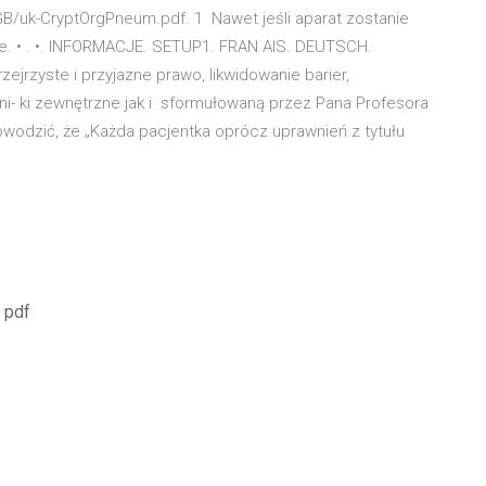
B/uk-CryptOrgPneum.pdf. 1 Nawet jeśli aparat zostanie
ie. • . •. INFORMACJE. SETUP1. FRAN AIS. DEUTSCH.
ejrzyste i przyjazne prawo, likwidowanie barier,
i- ki zewnętrzne jak i sformułowaną przez Pana Profesora
dowodzić, że „Każda pacjentka oprócz uprawnień z tytułu
 pdf