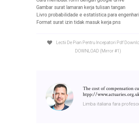
Gambar surat lamaran kerja tulisan tangan
Livro probabilidade e estatística para engenhar
Format surat izin tidak masuk kerja pns
Lectii De Pian Pentru Incepatori Pdf Downl
DOWNLOAD (Mirror #1)
The cost of compensation cu
htpp://www.actuaries.org.u
Limba italiana fara profes