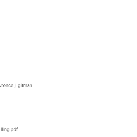
wrence j. gitman
lling pdf