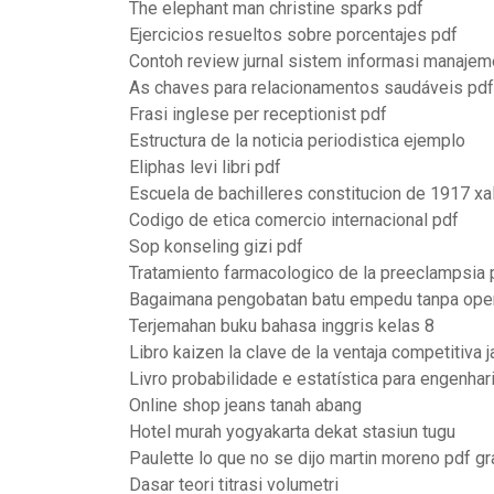
The elephant man christine sparks pdf
Ejercicios resueltos sobre porcentajes pdf
Contoh review jurnal sistem informasi manaje
As chaves para relacionamentos saudáveis pdf
Frasi inglese per receptionist pdf
Estructura de la noticia periodistica ejemplo
Eliphas levi libri pdf
Escuela de bachilleres constitucion de 1917 xa
Codigo de etica comercio internacional pdf
Sop konseling gizi pdf
Tratamiento farmacologico de la preeclampsia 
Bagaimana pengobatan batu empedu tanpa ope
Terjemahan buku bahasa inggris kelas 8
Libro kaizen la clave de la ventaja competitiva
Livro probabilidade e estatística para engenhar
Online shop jeans tanah abang
Hotel murah yogyakarta dekat stasiun tugu
Paulette lo que no se dijo martin moreno pdf gr
Dasar teori titrasi volumetri