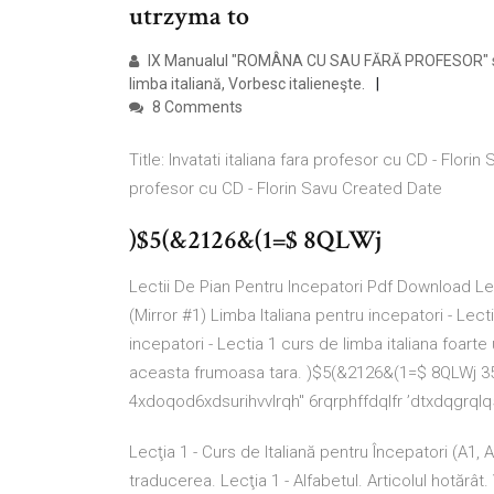
utrzyma to
IX Manualul "ROMÂNA CU SAU FĂRĂ PROFESOR" se a
limba italiană, Vorbesc italieneşte.
8 Comments
Title: Invatati italiana fara profesor cu CD - Florin
profesor cu CD - Florin Savu Created Date
)$5(&2126&(1=$ 8QLWj
Lectii De Pian Pentru Incepatori Pdf Download L
(Mirror #1) Limba Italiana pentru incepatori - Lect
incepatori - Lectia 1 curs de limba italiana foarte
aceasta frumoasa tara. )$5(&2126&(1=$ 8QLWj 35(
4xdoqod6xdsurihvvlrqh" 6rqrphffdqlfr ’dtxdqgrqlq5
Lecţia 1 - Curs de Italiană pentru Începatori (A1, 
traducerea. Lecţia 1 - Alfabetul. Articolul hotărâ