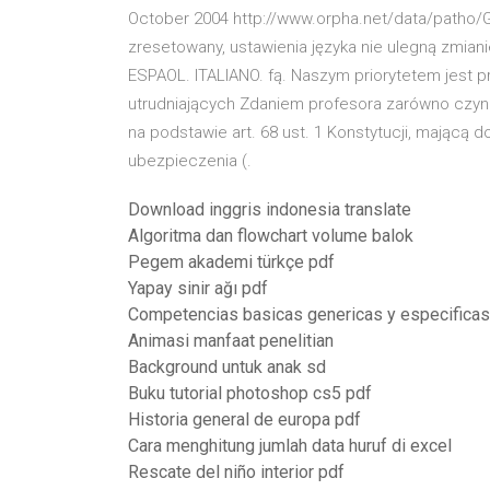
October 2004 http://www.orpha.net/data/patho/G
zresetowany, ustawienia języka nie ulegną zmian
ESPAОL. ITALIANO. fą. Naszym priorytetem jest prz
utrudniających Zdaniem profesora zarówno czynn
na podstawie art. 68 ust. 1 Konstytucji, mającą 
ubezpieczenia (.
Download inggris indonesia translate
Algoritma dan flowchart volume balok
Pegem akademi türkçe pdf
Yapay sinir ağı pdf
Competencias basicas genericas y especificas
Animasi manfaat penelitian
Background untuk anak sd
Buku tutorial photoshop cs5 pdf
Historia general de europa pdf
Cara menghitung jumlah data huruf di excel
Rescate del niño interior pdf