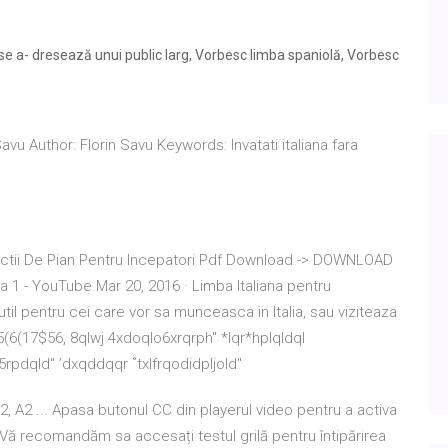
- dresează unui public larg, Vorbesc limba spaniolă, Vorbesc
 Savu Author: Florin Savu Keywords: Invatati italiana fara
ectii De Pian Pentru Incepatori Pdf Download -> DOWNLOAD
ia 1 - YouTube Mar 20, 2016 · Limba Italiana pentru
 util pentru cei care vor sa munceasca in Italia, sau viziteaza
6(17$56, 8qlwj 4xdoqlo6xrqrph" *lqr*hplqldql
rpdqld" ’dxqddqqr ˚txlfrqodidpljold"
A2, A2 ... Apasa butonul CC din playerul video pentru a activa
t. Vă recomandăm sa accesați testul grilă pentru întipărirea