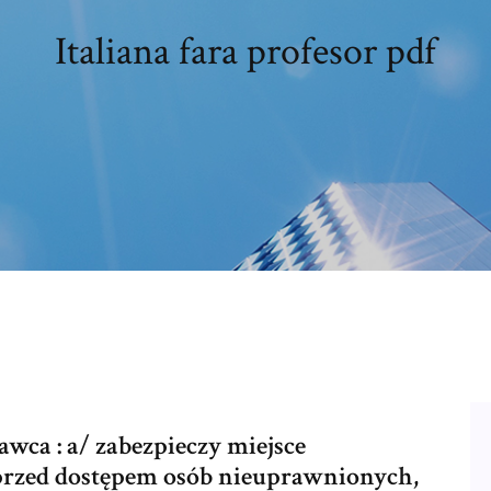
Italiana fara profesor pdf
ca : a/ zabezpieczy miejsce
rzed dostępem osób nieuprawnionych,