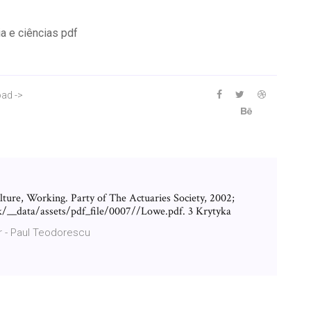
ia e ciências pdf
oad ->
lture, Working. Party of The Actuaries Society, 2002;
k/__data/assets/pdf_file/0007//Lowe.pdf. 3 Krytyka
or - Paul Teodorescu