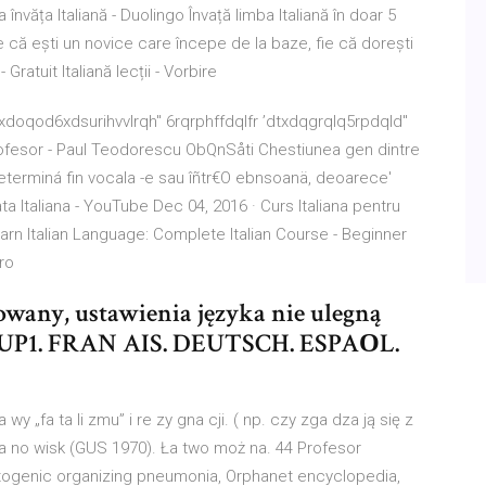
văța Italiană - Duolingo Învață limba Italiană în doar 5
ie că ești un novice care începe de la baze, fie că dorești
- Gratuit Italiană lecții - Vorbire
4xdoqod6xdsurihvvlrqh" 6rqrphffdqlfr ’dtxdqgrqlq5rpdqld"
 profesor - Paul Teodorescu ObQnSåti Chestiunea gen dintre
eterminá fin vocala -e sau îñtr€O ebnsoanä, deoarece'
a Italiana - YouTube Dec 04, 2016 · Curs Italiana pentru
earn Italian Language: Complete Italian Course - Beginner
ro
towany, ustawienia języka nie ulegną
ETUP1. FRAN AIS. DEUTSCH. ESPAОL.
y „fa ta li zmu” i re zy gna cji. ( np. czy zga dza ją się z
sta no wisk (GUS 1970). Ła two moż na. 44 Profesor
ryptogenic organizing pneumonia, Orphanet encyclopedia,