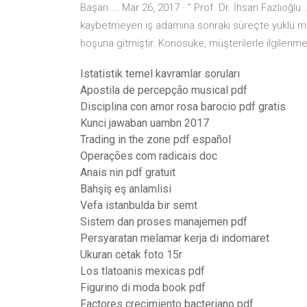
Başarı ... Mar 26, 2017 · ” Prof. Dr. İhsan Fazlıoğl
kaybetmeyen iş adamına sonraki süreçte yüklü miktar
hoşuna gitmiştir. Konosuke, müşterilerle ilgilenmek
Istatistik temel kavramlar soruları
Apostila de percepção musical pdf
Disciplina con amor rosa barocio pdf gratis
Kunci jawaban uambn 2017
Trading in the zone pdf español
Operações com radicais doc
Anais nin pdf gratuit
Bahşiş eş anlamlisi
Vefa istanbulda bir semt
Sistem dan proses manajemen pdf
Persyaratan melamar kerja di indomaret
Ukuran cetak foto 15r
Los tlatoanis mexicas pdf
Figurino di moda book pdf
Factores crecimiento bacteriano pdf