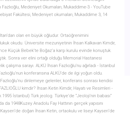
an Fazlıoğlu, Medeniyet Okumaları, Mukaddime-3 - YouTube
debiyat Fakültesi, Medeniyet okumaları, Mukaddime 3, 14
ltan'dan olan en büyük oğludur. Ortaöğrenimini
ukuk okudu. Üniversite mezuniyetinin İhsan Kalkavan Kimdir,
önce Küçük Bebek’te Boğaz’a karşı kurulu evinde konuştuk.
ıştık. Sonra ver elini ortağı olduğu Memorial Hastanesi
lik çalışma sarayı. ALKÜ İhsan Fazlıoğlu’nu ağırladı - İstanbul
 Fazlıoğlu'nun konferansına ALKÜ'de de ilgi yoğun oldu.
e Fazlıoğlu'nu dinlemeye gelenler, konferans sonrası kendisi
n FAZLIOĞLU kimdir? İhsan Ketin Kimdir, Hayatı ve Resimleri -
 1995 İstanbul) Türk jeolog. Türkiye'de "Jeoloji'nin babası"
ında da 1948Kuzey Anadolu Fay Hattının gerçek yapısını
 Kayseri'de doğan İhsan Ketin, ortaokulu ve liseyi Kayseri'de