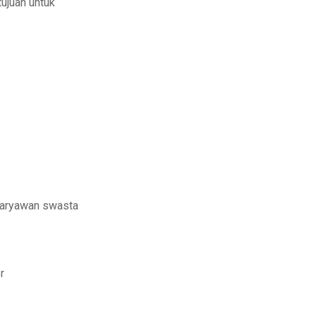
tujuan untuk
karyawan swasta
r