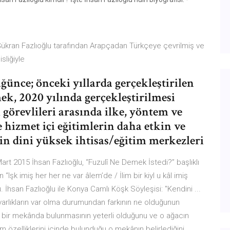
i Şükran Fazlıoğlu tarafından Arapçadan Türkçeye çevrilmiş ve
sliğiyle
ünce; önceki yıllarda gerçekleştirilen
mek, 2020 yılında gerçekleştirilmesi
m görevlileri arasında ilke, yöntem ve
 hizmet içi eğitimlerin daha etkin ve
çin dini yüksek ihtisas/eğitim merkezleri
Mart 2015 İhsan Fazlıoğlu, “Fuzulî Ne Demek İstedi?” başlıklı
 “Işk imiş her her ne var âlem’de / İlim bir kiyl u kâl imiş
. İhsan Fazlıoğlu ile Konya Camlı Köşk Söyleşisi: "Kendini ...
varlıkların var olma durumundan farkının ne olduğunun
in bir mekânda bulunmasının yeterli olduğunu ve o ağacın
üm özelliklerini içinde bulunduğu o mekânın belirlediğini