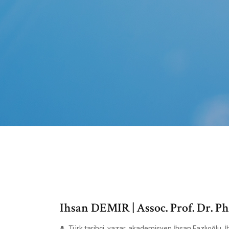
Ihsan DEMIR | Assoc. Prof. Dr. Ph
Türk tarihçi, yazar, akademisyen İhsan Fazlıoğlu. İh