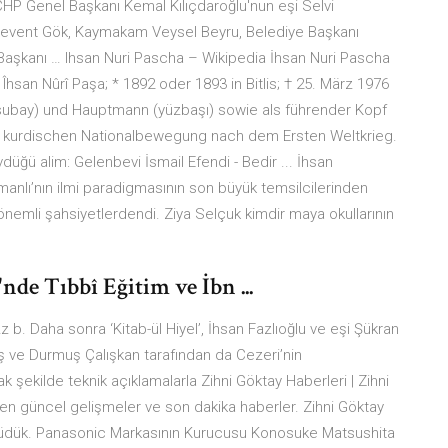
HP Genel Başkanı Kemal Kılıçdaroğlu'nun eşi Selvi
 ve Levent Gök, Kaymakam Veysel Beyru, Belediye Başkanı
 Başkanı … Ihsan Nuri Pascha – Wikipedia İhsan Nuri Pascha
(subay) und Hauptmann (yüzbaşı) sowie als führender Kopf
r kurdischen Nationalbewegung nach dem Ersten Weltkrieg.
vdüğü alim: Gelenbevi İsmail Efendi - Bedir ... İhsan
anlı’nın ilmi paradigmasının son büyük temsilcilerinden
önemli şahsiyetlerdendi. Ziya Selçuk kimdir maya okullarının
nde Tıbbî Eğitim ve İbn ...
b. Daha sonra ‘Kitab-ül Hiyel’, İhsan Fazlıoğlu ve eşi Şükran
ş ve Durmuş Çalışkan tarafından da Cezeri’nin
ak şekilde teknik açıklamalarla Zihni Göktay Haberleri | Zihni
i en güncel gelişmeler ve son dakika haberler. Zihni Göktay
 Yürüdük. Panasonic Markasının Kurucusu Konosuke Matsushita