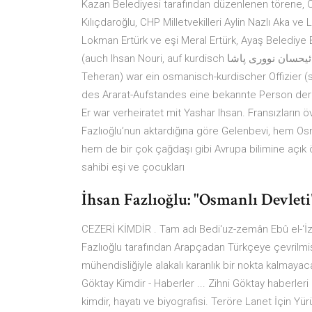
Kazan Belediyesi tarafından düzenlenen törene, C
Kılıçdaroğlu, CHP Milletvekilleri Aylin Nazlı Aka
Lokman Ertürk ve eşi Meral Ertürk, Ayaş Belediye
(auch Ihsan Nouri, auf kurdisch ئیحسان نووری پاشا Îhsan Nûrî Paşa; * 1892 oder 1893 in Bitlis; † 25. März 1976
Teheran) war ein osmanisch-kurdischer Offizier 
des Ararat-Aufstandes eine bekannte Person de
Er war verheiratet mit Yashar Ihsan. Fransızların ö
Fazlıoğlu’nun aktardığına göre Gelenbevi, hem Osm
hem de bir çok çağdaşı gibi Avrupa bilimine açık 
sahibi eşi ve çocukları
İhsan Fazlıoğlu: "Osmanlı Devleti'
CEZERİ KİMDİR . Tam adı Bedi‘uz-zemân Ebû el-‘İzz 
Fazlıoğlu tarafından Arapçadan Türkçeye çevrilmi
mühendisliğiyle alakalı karanlık bir nokta kalmayac
Göktay Kimdir - Haberler ... Zihni Göktay haberler
kimdir, hayatı ve biyografisi. Teröre Lanet İçin