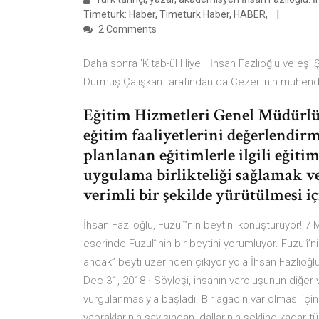
Timeturk: Haber, Timeturk Haber, HABER,
2 Comments
Daha sonra 'Kitab-ül Hiyel', İhsan Fazlıoğlu ve eş
Durmuş Çalışkan tarafından da Cezeri'nin mühendi
Eğitim Hizmetleri Genel Müdürlüğ
eğitim faaliyetlerini değerlendir
planlanan eğitimlerle ilgili eğiti
uygulama birlikteliği sağlamak ve
verimli bir şekilde yürütülmesi i
İhsan Fazlıoğlu, Fuzulî’nin beytini konuşturuyor! 7 
eserinde Fuzulî’nin bir beytini yorumluyor. Fuzulî’nin
ancak” beyti üzerinden çıkıyor yola İhsan Fazlıoğlu
Dec 31, 2018 · Söyleşi, insanın varoluşunun diğer 
vurgulanmasıyla başladı. Bir ağacın var olması iç
yapraklarının sayısından, dallarının şekline kadar t