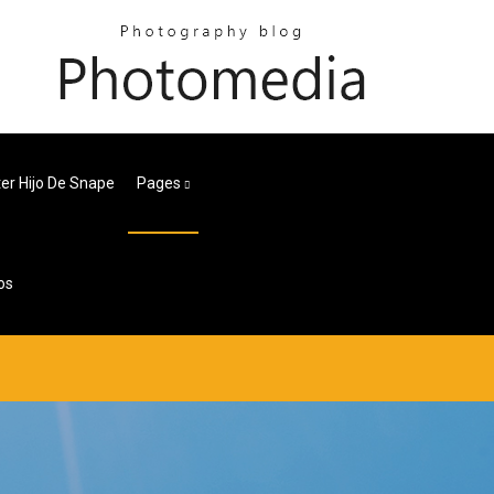
ter Hijo De Snape
Pages
os