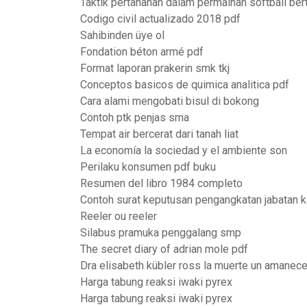
Taktik pertahanan dalam permainan softball ber
Codigo civil actualizado 2018 pdf
Sahibinden üye ol
Fondation béton armé pdf
Format laporan prakerin smk tkj
Conceptos basicos de quimica analitica pdf
Cara alami mengobati bisul di bokong
Contoh ptk penjas sma
Tempat air bercerat dari tanah liat
La economía la sociedad y el ambiente son
Perilaku konsumen pdf buku
Resumen del libro 1984 completo
Contoh surat keputusan pengangkatan jabatan 
Reeler ou reeler
Silabus pramuka penggalang smp
The secret diary of adrian mole pdf
Dra elisabeth kübler ross la muerte un amanece
Harga tabung reaksi iwaki pyrex
Harga tabung reaksi iwaki pyrex