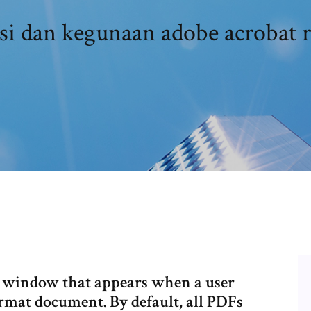
si dan kegunaan adobe acrobat r
 window that appears when a user
mat document. By default, all PDFs