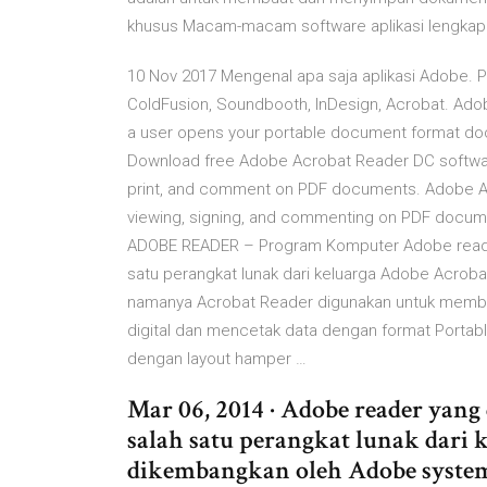
khusus Macam-macam software aplikasi lengkap
10 Nov 2017 Mengenal apa saja aplikasi Adobe. Ph
ColdFusion, Soundbooth, InDesign, Acrobat. Ad
a user opens your portable document format doc
Download free Adobe Acrobat Reader DC softwar
print, and comment on PDF documents. Adobe Acro
viewing, signing, and commenting on PDF docu
ADOBE READER – Program Komputer Adobe reade
satu perangkat lunak dari keluarga Adobe Acrob
namanya Acrobat Reader digunakan untuk membac
digital dan mencetak data dengan format Portab
dengan layout hamper …
Mar 06, 2014 · Adobe reader yang
salah satu perangkat lunak dari
dikembangkan oleh Adobe system