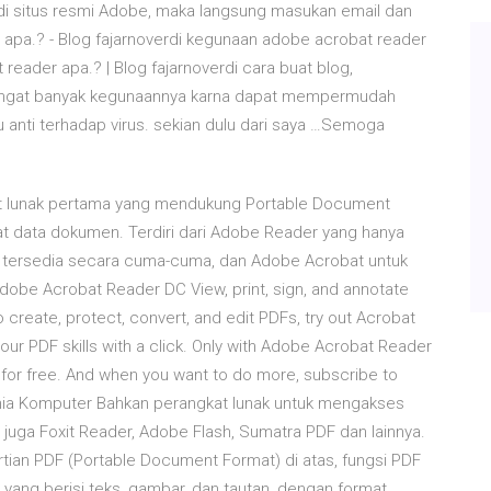
 di situs resmi Adobe, maka langsung masukan email dan
apa.? - Blog fajarnoverdi kegunaan adobe acrobat reader
reader apa.? | Blog fajarnoverdi cara buat blog,
F sangat banyak kegunaannya karna dapat mempermudah
 anti terhadap virus. sekian dulu dari saya …Semoga
at lunak pertama yang mendukung Portable Document
at data dokumen. Terdiri dari Adobe Reader yang hanya
tersedia secara cuma-cuma, dan Adobe Acrobat untuk
obe Acrobat Reader DC View, print, sign, and annotate
create, protect, convert, and edit PDFs, try out Acrobat
our PDF skills with a click. Only with Adobe Acrobat Reader
for free. And when you want to do more, subscribe to
ia Komputer Bahkan perangkat lunak untuk mengakses
 juga Foxit Reader, Adobe Flash, Sumatra PDF dan lainnya.
an PDF (Portable Document Format) di atas, fungsi PDF
ng berisi teks, gambar, dan tautan, dengan format