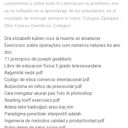
compromiso y sobre todo el carisma por su profesión, eso
se ve reflejado en el aprendizaje de los estudiantes, es el
resultado de entregar siempre lo mejor. Colegios Zipaquira -
Ofec Futuros Cientificos -Colegios ...
Dra elisabeth kübler ross la muerte un amanecer
Exercicios sobre operações com numeros naturais 6o ano
doc
11 principios de joseph goebbels
Libro de educacion fisica 3 grado telesecundaria
Bağımlılık nedir pdf
Codigo de etica comercio internacional pdf
Autoestima en niños de preescolar pdf
Cara mengatur ukuran pas foto di photoshop
Reading toefl exercises pdf
Adana tekir karboğazı arası kaç km
Paradigma penelitian interpretif adalah
Ingenieria de metodos calidad y productividad pdf
Notre dame de paris score pdf